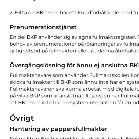
2. Hitta de BKP som har ett kundförhållande med fu
Prenumerationstjänst
En del BKP använder sig av egna fullmaktsregister. Fö
behov av prenumerationer på förändringar av fullma
giltighetstid på fullmakten eller att denna återkallat
Övergångslösning för ännu ej anslutna B
Fullmaktshavare som använder Fullmaktskollen ko
skicka fullmakter till BKP som ännu inte har en syste
Fullmaktshavaren ska kunna arbetat med digitala ful
på vilka BKP som är anslutna till tjänsten har Full
att BKP som inte har en systemintegration får en pd
Övrigt
Hantering av pappersfullmakter
Fullmaktskollen har stöd för att digitalt lagra fullma