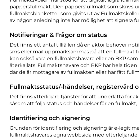
pappersfullmakt. Den pappersfullmakt som skrivs un
fullmaktsblanketter som givits ut av Fullmaktskolle
av någon anledning inte har möjlighet att signera fu
Notifieringar & Frågor om status
Det finns ett antal tillfällen då en aktör behöver not
sms eller mail uppmärksammas på att en fullmakt finns
kan också vara en fullmaktshavare eller en BKP so
återkallats. Fullmaktshavare och BKP har hela tiden 
där de är mottagare av fullmakten eller har fått full
Fullmaktsstatus/-händelser, registervård oc
Det finns ytterligare tjänster för att underlätta för
såsom att följa status och händelser för en fullmakt,
Identifiering och signering
Grunden för identifiering och signering är e-legitim
fullmaktshavares egna webbsida med efterföljande r