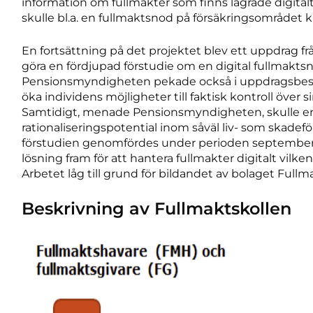
information om fullmakter som finns lagrade digital
skulle bl.a. en fullmaktsnod på försäkringsområdet 
En fortsättning på det projektet blev ett uppdrag f
göra en fördjupad förstudie om en digital fullmakt
Pensionsmyndigheten pekade också i uppdragsbeskri
öka individens möjligheter till faktisk kontroll över 
Samtidigt, menade Pensionsmyndigheten, skulle en f
rationaliseringspotential inom såväl liv- som skade
förstudien genomfördes under perioden september 20
lösning fram för att hantera fullmakter digitalt vil
Arbetet låg till grund för bildandet av bolaget Fullm
Beskrivning av Fullmaktskollen