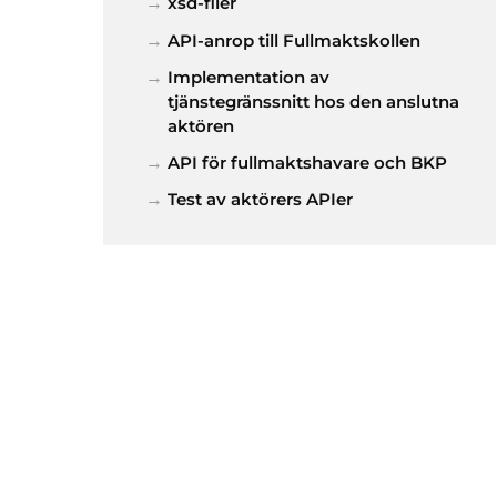
xsd-filer
API-anrop till Fullmaktskollen
Implementation av
tjänstegränssnitt hos den anslutna
aktören
API för fullmaktshavare och BKP
Test av aktörers APIer