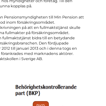
t hos myndigheter och företag. Till den
kunna kopplas på.
rån Pensionsmyndigheten till Min Pension att
snod inom försäkringsområdet.
vningen på att en fullmaktstjänst skulle
sina fullmakter på försäkringsområdet.
ullmaktstjänst bidra till en betydande
försäkringsbranschen. Den fördjupade
12 till januari 2013 och i denna togs en
ken förankrades med marknadens aktörer.
aktskollen i Sverige AB.