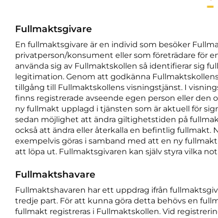
Fullmaktsgivare
En fullmaktsgivare är en individ som besöker Fullm
privatperson/konsument eller som företrädare för en 
använda sig av Fullmaktskollen så identifierar sig f
legitimation. Genom att godkänna Fullmaktskollens 
tillgång till Fullmaktskollens visningstjänst. I visn
finns registrerade avseende egen person eller den 
ny fullmakt upplagd i tjänsten som är aktuell för si
sedan möjlighet att ändra giltighetstiden på fullmak
också att ändra eller återkalla en befintlig fullmakt. N
exempelvis göras i samband med att en ny fullmakt s
att löpa ut. Fullmaktsgivaren kan själv styra vilka no
Fullmaktshavare
Fullmaktshavaren har ett uppdrag ifrån fullmaktsgi
tredje part. För att kunna göra detta behövs en fullm
fullmakt registreras i Fullmaktskollen. Vid registrer