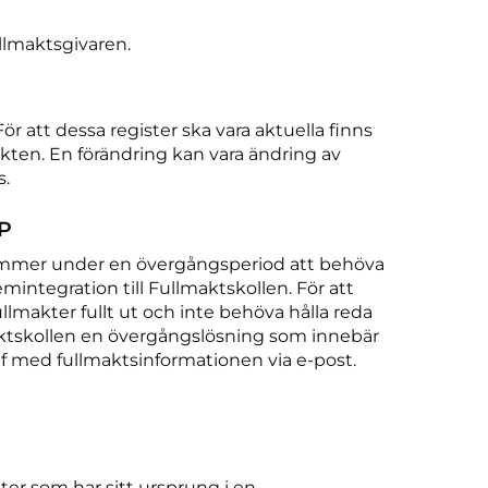
llmaktsgivaren.
r att dessa register ska vara aktuella finns
kten. En förändring kan vara ändring av
s.
KP
mmer under en övergångsperiod att behöva
mintegration till Fullmaktskollen. För att
lmakter fullt ut och inte behöva hålla reda
maktskollen en övergångslösning som innebär
f med fullmaktsinformationen via e-post.
kter som har sitt ursprung i en