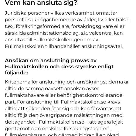
Vem kan ansluta sig?
Juridiska personer vilkas verksamhet omfattar
personförsäkringar beroende av ålder, liv eller hälsa,
t.ex. försäkringsförmedlare, försäkringsgivare eller
särskilda administrationsbolag, s.k. valcentral kan
anslutas till Fullmaktskollen genom av
Fullmaktskollen tillhandahållet anslutningsavtal.
Ansökan om anslutning prövas av
Fullmaktskollen och dess styrelse enligt
följande:
Kriterierna för anslutning och ansökningstiderna är
alltid de samma oavsett ansökan avser
fullmaktshavare eller behörighetskontrollerande
part. För anslutning till Fullmaktskollen.se krävs
alltid att sökanden åtar sig och kan förväntas att
alltid följa den övergripande målsättningen med
deltagandet i Fullmaktskollen.se – att agera lojalt
gentemot den enskilda försäkringstagaren,
fullmaktsgivaren, och därmed bidra till en ökad