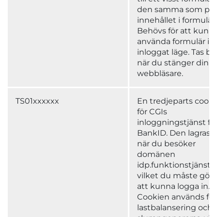
den samma som pos
innehållet i formulär
Behövs för att kunn
använda formulär i
inloggat läge. Tas bo
när du stänger din
webbläsare.
TS01xxxxxx
En tredjeparts cooki
för CGIs
inloggningstjänst fö
BankID. Den lagras f
när du besöker
domänen
idp.funktionstjänster
vilket du måste göra
att kunna logga in.
Cookien används för
lastbalansering och