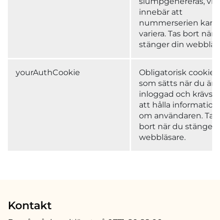
slumpgenereras, vil
innebär att
nummerserien kan
variera. Tas bort när 
stänger din webbläs
yourAuthCookie
Obligatorisk cookie
som sätts när du är
inloggad och krävs f
att hålla information
om användaren. Tas
bort när du stänger 
webbläsare.
Kontakt