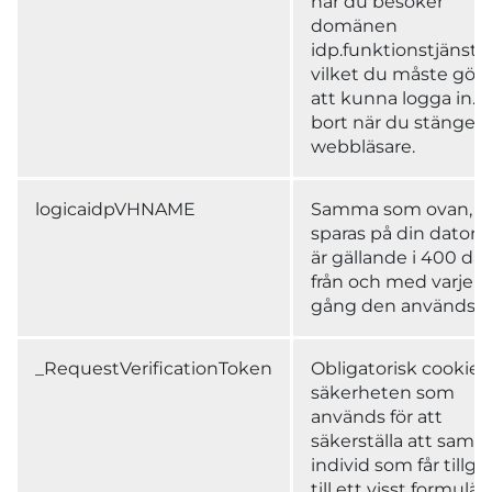
när du besöker
domänen
idp.funktionstjänster
vilket du måste göra
att kunna logga in. T
bort när du stänger 
webbläsare.
logicaidpVHNAME
Samma som ovan, 
sparas på din dator 
är gällande i 400 da
från och med varje
gång den används.
_RequestVerificationToken
Obligatorisk cookie f
säkerheten som
används för att
säkerställa att sam
individ som får tillg
till ett visst formulär,