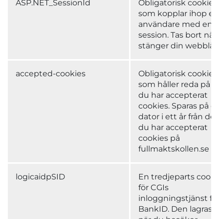
ASP.NET_SessionId
Obligatorisk cookie
som kopplar ihop en
användare med en v
session. Tas bort när
stänger din webbläs
accepted-cookies
Obligatorisk cookie
som håller reda på a
du har accepterat
cookies. Sparas på d
dator i ett år från det
du har accepterat
cookies på
fullmaktskollen.se
logicaidpSID
En tredjeparts cooki
för CGIs
inloggningstjänst fö
BankID. Den lagras f