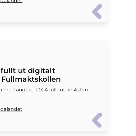
ddelandet
ullt ut digitalt
l Fullmaktskollen
h med augusti 2024 fullt ut ansluten
ddelandet