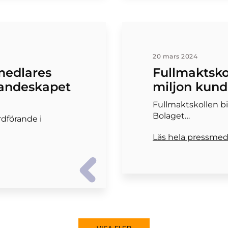
20 mars 2024
medlares
Fullmaktskol
randeskapet
miljon kund
Fullmaktskollen bil
Bolaget…
ordförande i
Läs hela pressme