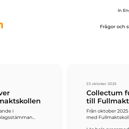
In En
Frågor och s
23 oktober 2025
ver
Collectum fu
maktskollen
till Fullmak
rande i
Från oktober 2025 
 bolagsstämman…
med Fullmaktskoll