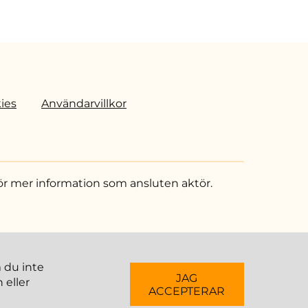
ies
Användarvillkor
ör mer information som ansluten aktör.
m du inte
JAG
 eller
ACCEPTERAR