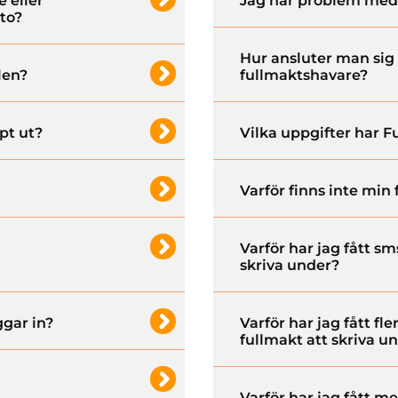
e eller
Jag har problem med 
nto?
Hur ansluter man sig 
len?
fullmaktshavare?
pt ut?
Vilka uppgifter har 
Varför finns inte min
Varför har jag fått sm
skriva under?
ggar in?
Varför har jag fått fl
fullmakt att skriva u
Varför har jag fått 