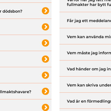
fullmakter har bytt 
ör dödsbon?
Får jag ett meddeland
Vem kan använda min
Vem måste jag inform
Vad händer om jag in
Vem kan skriva under
llmaktshavare?
Vad är en förmedling