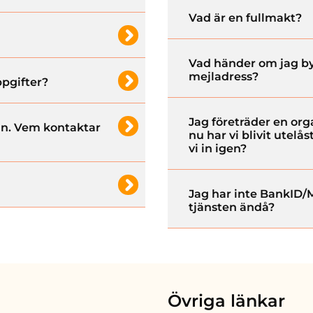
Vad är en fullmakt?
Vad händer om jag b
mejladress?
pgifter?
Jag företräder en org
 in. Vem kontaktar
nu har vi blivit utel
vi in igen?
Jag har inte BankID/
tjänsten ändå?
Övriga länkar